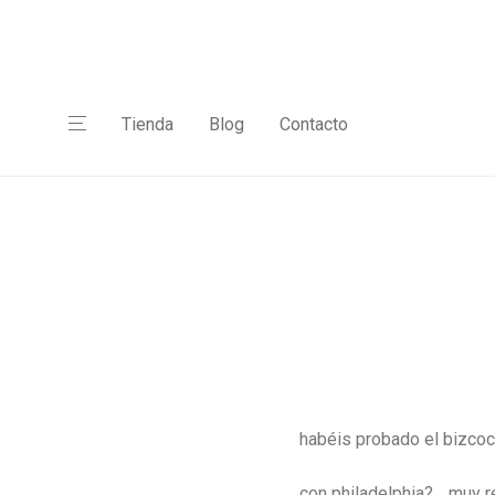
Tienda
Blog
Contacto
habéis probado el bizcoc
con philadelphia? …muy 