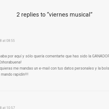
2 replies to “
viernes musical
”
8 at 08:55
aba por aquí y sólo quería comentarte que has sido la GANADOR
Enhorabuena!
uieras me mandas un e-mail con tus datos personales y la bols
a mando rapidín!!!
8 at 10:57