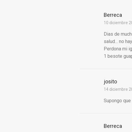
Berreca
10 diciembre 2
Dias de mucho 
salud… no hay
Perdona mi ign
1 besote guap
josito
14 diciembre 2
Supongo que l
Berreca