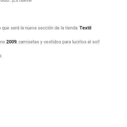
uido…¡Es nueva!
que será la nueva sección de la tienda:
Textil
ano
2009
, camisetas y vestidos para lucirlos al sol!
s: