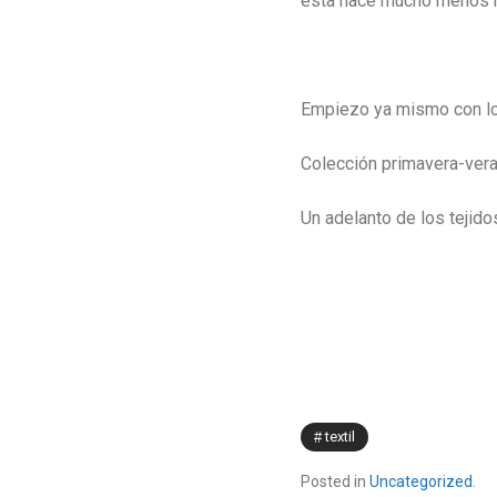
esta hace mucho menos r
Empiezo ya mismo con lo 
Colección primavera-ver
Un adelanto de los tejido
textil
Posted in
Uncategorized
.