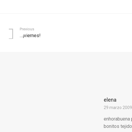
Previous
…¡viernes!
elena
29 marzo 2009 
enhorabuena p
bonitos tejid