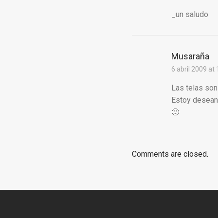
_un saludo
Musaraña
6 abril 2009 at
Las telas son
Estoy deseand
🙂
Comments are closed.