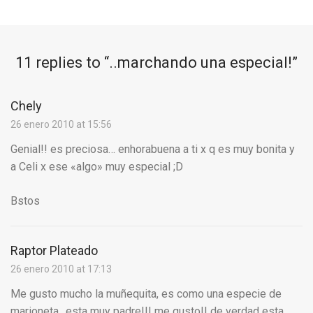
11 replies to “
..marchando una especial!
”
Chely
26 enero 2010 at 15:56
Genial!! es preciosa… enhorabuena a ti x q es muy bonita y
a Celi x ese «algo» muy especial ;D
Bstos
Raptor Plateado
26 enero 2010 at 17:13
Me gusto mucho la muñequita, es como una especie de
marioneta.. esta muy padre!!! me gusto!! de verdad esta