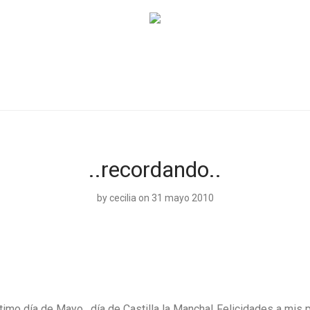
..recordando..
by
cecilia
on 31 mayo 2010
ltimo día de Mayo, día de Castilla la Mancha! Felicidades a mis 