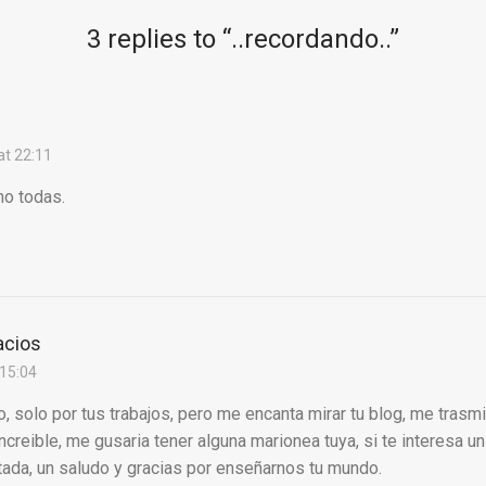
3 replies to “
..recordando..
”
t 22:11
mo todas.
acios
 15:04
, solo por tus trabajos, pero me encanta mirar tu blog, me trasm
ncreible, me gusaria tener alguna marionea tuya, si te interesa u
tada, un saludo y gracias por enseñarnos tu mundo.