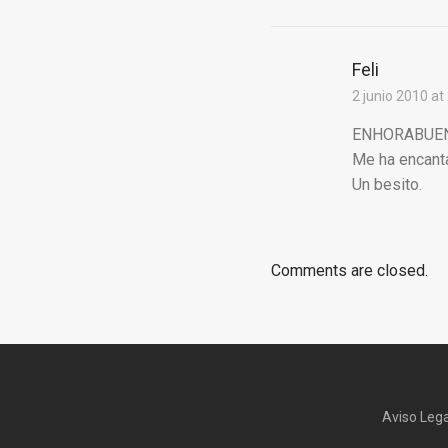
Feli
2 junio 2010 at
ENHORABUENA 
Me ha encantad
Un besito.
Comments are closed.
Aviso Lega