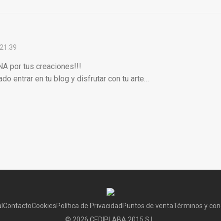
 21:39
por tus creaciones!!!
o entrar en tu blog y disfrutar con tu arte…
l
Contacto
Cookies
Política de Privacidad
Puntos de venta
Términos y con
©
2026
CEDIPLABA 2015 S.L.