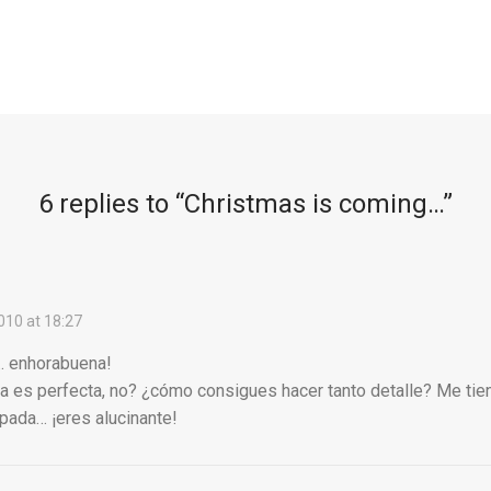
6 replies to “
Christmas is coming…
”
010 at 18:27
 enhorabuena!
a es perfecta, no? ¿cómo consigues hacer tanto detalle? Me tiene
ipada… ¡eres alucinante!