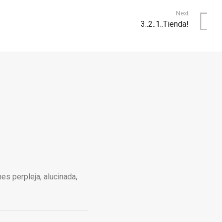
Next
3..2..1..Tienda!
s perpleja, alucinada,