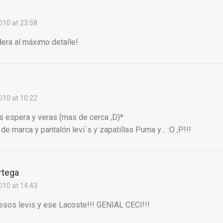
010 at 23:58
dera al máximo detalle!
010 at 10:22
es espera y veras (mas de cerca ;D)*
 de marca y pantalón levi´s y zapatillas Puma y… :O ;P!!!
rtega
010 at 14:43
sos levis y ese Lacoste!!! GENIAL CECI!!!