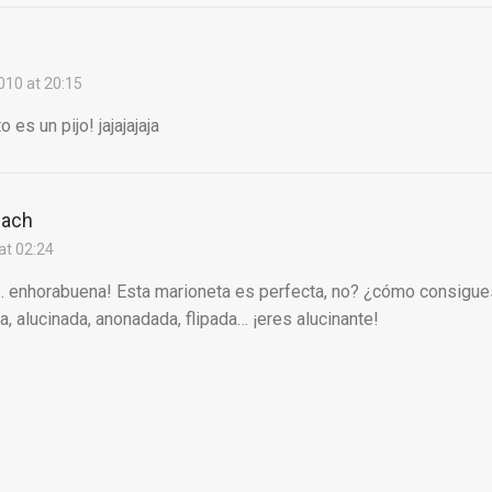
010 at 20:15
 es un pijo! jajajajaja
each
at 02:24
enhorabuena! Esta marioneta es perfecta, no? ¿cómo consigues
a, alucinada, anonadada, flipada… ¡eres alucinante!