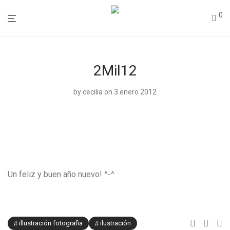
0
2Mil12
by
cecilia
on 3 enero 2012
Un feliz y buen año nuevo! ^-^
illustración fotografia
ilustración