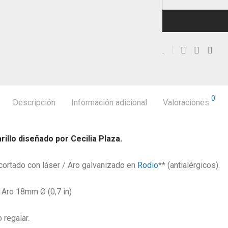
0
Descripción
Información adicional
Valoraciones
llo diseñado por Cecilia Plaza.
cortado con láser /
Aro galvanizado en
Rodio
** (antialérgicos).
 Aro 18mm Ø (0,7 in)
 regalar.