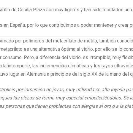
rillo de Cecilia Plaza son muy ligeros y han sido montados uno
en España, por lo que contribuimos a poder mantener y crear pu
 formado por polímeros del metacrilato de metilo, también conoc
acrilato es una alternativa óptima al vidrio, por ello se lo con
 consumo. Pero, a diferencia del vidrio, es irrompible, muy flexi
 la intemperie, las inclemencias climáticas y los rayos ultraviole
 tuvo lugar en Alemania a principios del siglo XX de la mano del
ctrolisis por inmersión de joyas, muy utilizada en alta joyería p
anquea las piezas de forma muy especial embelleciéndolas. Se le
 personas que tienen problemas con alergias al oro o a la plat