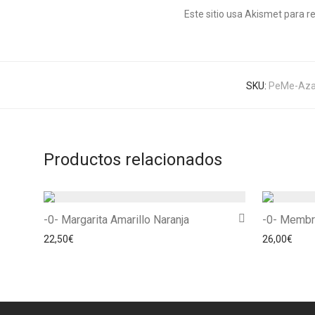
Este sitio usa Akismet para r
SKU:
PeMe-Aza
Productos relacionados
-0- Margarita Amarillo Naranja
-0- Membri
22,50
€
26,00
€