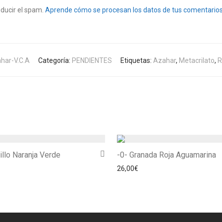
educir el spam.
Aprende cómo se procesan los datos de tus comentarios
har-V.C.A
Categoría:
PENDIENTES
Etiquetas:
Azahar
,
Metacrilato
,
R
llo Naranja Verde
-0- Granada Roja Aguamarina
26,00
€