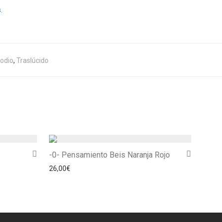
.
odio
,
Traslúcido
-0- Pensamiento Beis Naranja Rojo
26,00
€