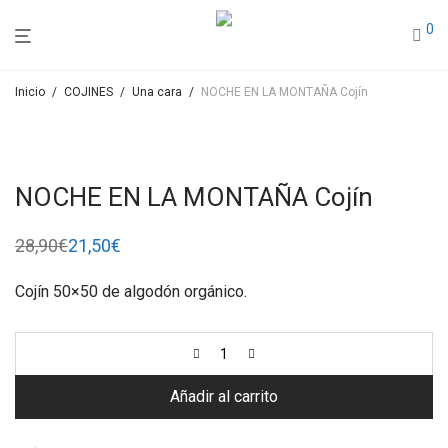
0
Inicio
/
COJINES
/
Una cara
/
NOCHE EN LA MONTAÑA Cojín
NOCHE EN LA MONTAÑA Cojín
28,90
€
21,50
€
El
El
precio
precio
original
actual
Cojín 50×50 de algodón orgánico.
era:
es:
28,90€.
21,50€.
Añadir al carrito