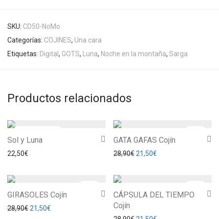
SKU:
CD50-NoMo
Categorías:
COJINES
,
Una cara
Etiquetas:
Digital
,
GOTS
,
Luna
,
Noche en la montaña
,
Sarga
Productos relacionados
-
26
%
Sol y Luna
GATA GAFAS Cojín
El precio original era: 28,90
El precio actual es: 
22,50
€
28,90
€
21,50
€
-
26
%
-
26
%
GIRASOLES Cojín
CÁPSULA DEL TIEMPO
Cojín
El precio original era: 28,90€.
El precio actual es: 21,50€.
28,90
€
21,50
€
El precio original era: 28,90
El precio actual es: 