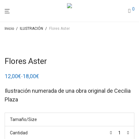
0
Inicio
/
ILUSTRACIÓN
/
Flores Aster
Flores Aster
12,00
€
18,00
€
-
Rango
de
precios:
Ilustración numerada de una obra original de Cecilia
desde
12,00€
Plaza
hasta
18,00€
Tamaño/Size
Cantidad