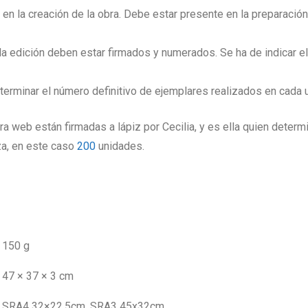
e en la creación de la obra. Debe estar presente en la preparaci
 edición deben estar firmados y numerados. Se ha de indicar el 
eterminar el número definitivo de ejemplares realizados en cada
ra web están firmadas a lápiz por Cecilia, y es ella quien determi
za, en este caso
200
unidades.
150 g
47 × 37 × 3 cm
SRA4 32×22,5cm, SRA3 45x32cm