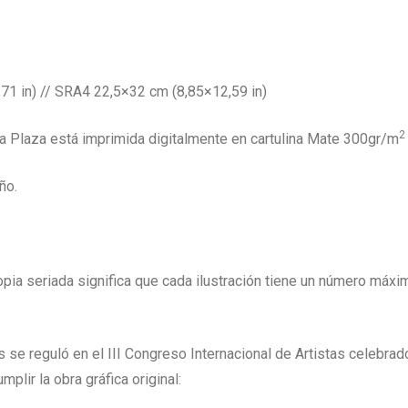
 in) // SRA4 22,5×32 cm (8,85×12,59 in)
2
lia Plaza está imprimida digitalmente en cartulina Mate 300gr/m
ño.
copia seriada significa que cada ilustración tiene un número máxi
 se reguló en el III Congreso Internacional de Artistas celebrad
plir la obra gráfica original: