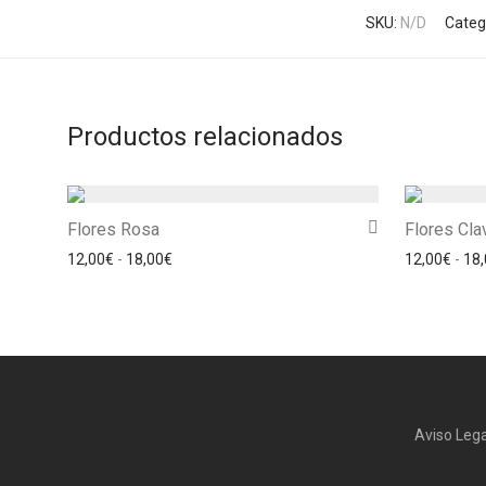
SKU:
N/D
Categ
Productos relacionados
Flores Rosa
Flores Cla
Rango de precios: desde 12,00€ hasta 18,00€
12,00
€
-
18,00
€
12,00
€
-
18,
Aviso Lega