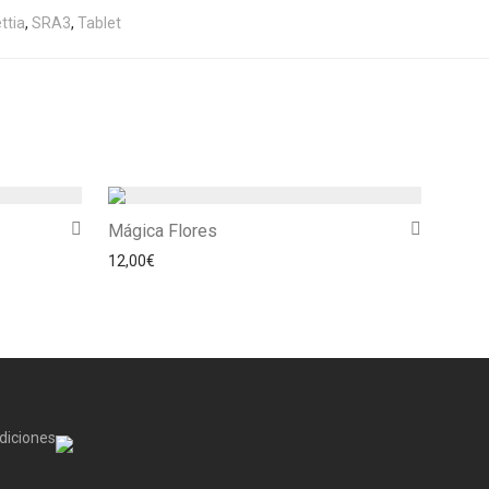
ttia
,
SRA3
,
Tablet
Mágica Flores
 desde 12,00€ hasta 18,00€
12,00
€
diciones