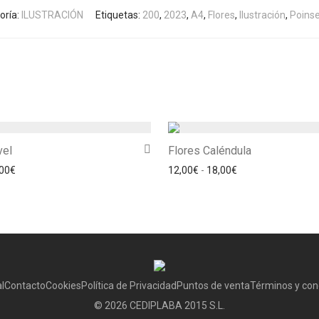
oría:
ILUSTRACIÓN
Etiquetas:
200
,
2023
,
A4
,
Flores
,
Ilustración
,
Poinse
vel
Flores Caléndula
Rango de precios: desde 12,00€ hasta 18,00€
Rango de precios:
00
€
12,00
€
-
18,00
€
l
Contacto
Cookies
Política de Privacidad
Puntos de venta
Términos y con
©
2026
CEDIPLABA 2015 S.L.