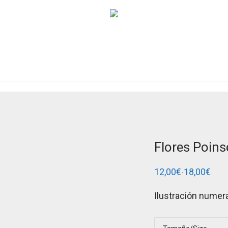
Flores Poins
12,00
€
18,00
€
-
Rango
de
precios:
Ilustración numera
desde
12,00€
hasta
18,00€