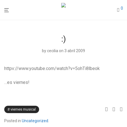
0
:)
by
cecilia
on 3 abril 2009
httpv://www.youtube.com/watch?v=5ohTi8lbeok
…es viernes!
viernes musical
Posted in
Uncategorized
.