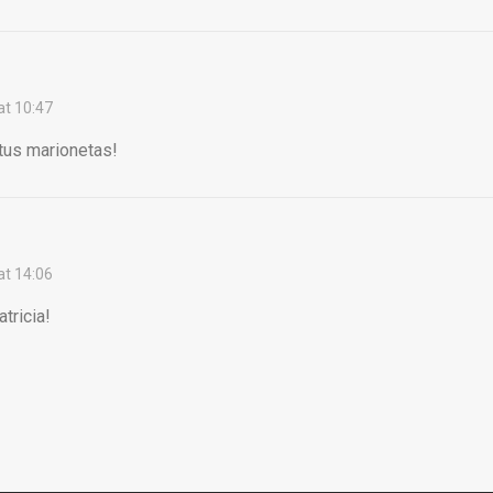
t 10:47
tus marionetas!
t 14:06
atricia!