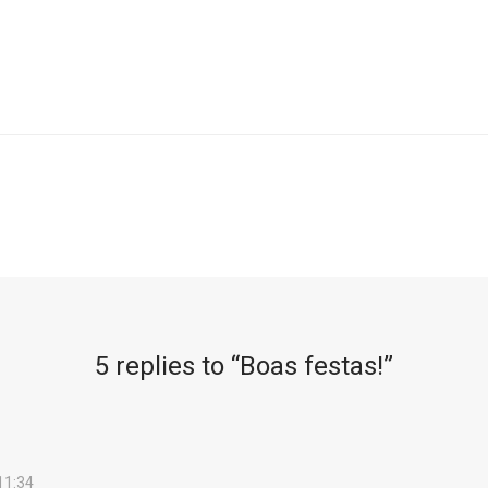
5 replies to “
Boas festas!
”
 11:34