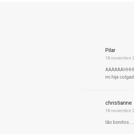
Pilar
18 noviembre 2
AAAAAAHHHH!!!!
mi hija colga
christianne
18 noviembre 2
tão bonitos……