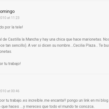
domingo
010 at 11:23
o por la tele!
l de Castilla la Mancha y hay una chica que hace marionetas. No
ce tan sencillo). A ver si dicen su nombre….Cecilia Plaza… Te b
onetas.
r tu trabajo!
010 at 00:46
or tu trabajo..es increíble..me encanta!! pongo un link en mi bl
o que haces ….y mereces que todo el mundo te conozca..