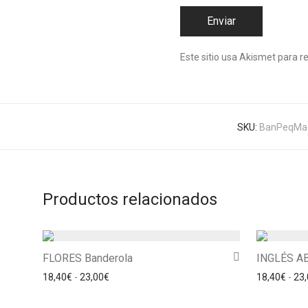
Este sitio usa Akismet para r
SKU:
BanPeqMa
Productos relacionados
FLORES Banderola
INGLÉS AB
Rango de precios: desde 18,40€ hasta 23,00€
18,40
€
-
23,00
€
18,40
€
-
23,