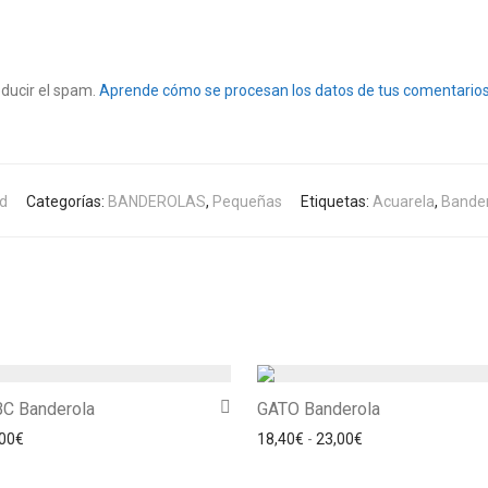
educir el spam.
Aprende cómo se procesan los datos de tus comentarios
d
Categorías:
BANDEROLAS
,
Pequeñas
Etiquetas:
Acuarela
,
Bander
C Banderola
GATO Banderola
Rango de precios: desde 18,40€ hasta 23,00€
Rango de precios:
00
€
18,40
€
-
23,00
€