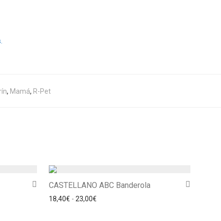
.
ín
,
Mamá
,
R-Pet
CASTELLANO ABC Banderola
 desde 18,40€ hasta 23,00€
Rango de precios: desde 18,40€ hasta 2
18,40
€
-
23,00
€