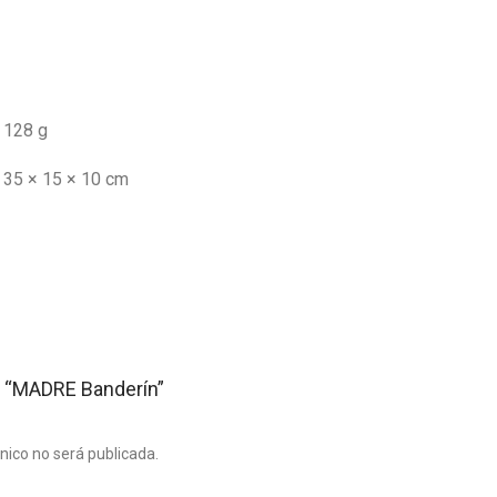
128 g
35 × 15 × 10 cm
ar “MADRE Banderín”
ónico no será publicada.