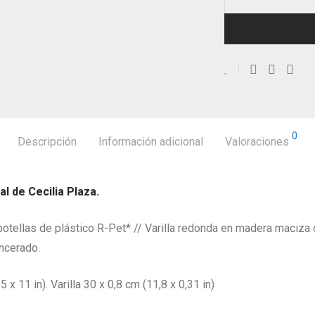
0
Descripción
Información adicional
Valoraciones
l de Cecilia Plaza.
tellas de plástico R-Pet* // Varilla redonda en madera maciza c
encerado.
 11 in). Varilla 30 x 0,8 cm (11,8 x 0,31 in)