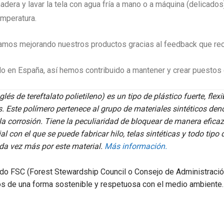
madera y lavar la tela con agua fría a mano o a máquina (delicado
temperatura.
mos mejorando nuestros productos gracias al feedback que rec
o en España, así hemos contribuido a mantener y crear puestos d
lés de tereftalato polietileno) es un tipo de plástico fuerte, fle
os. Este polímero pertenece al grupo de materiales sintéticos den
 la corrosión. Tiene la peculiaridad de bloquear de manera efic
 con el que se puede fabricar hilo, telas sintéticas y todo tipo 
ada vez más por este material.
Más información.
ado FSC (
Forest Stewardship Council o Consejo de Administració
os de una forma sostenible y respetuosa con el medio ambient