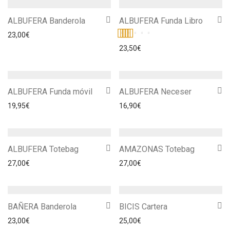
ALBUFERA Banderola
ALBUFERA Funda Libro
23,00
€
Valorado
23,50
€
con
5.00
de
5
ALBUFERA Funda móvil
ALBUFERA Neceser
19,95
€
16,90
€
ALBUFERA Totebag
AMAZONAS Totebag
27,00
€
27,00
€
BAÑERA Banderola
BICIS Cartera
23,00
€
25,00
€