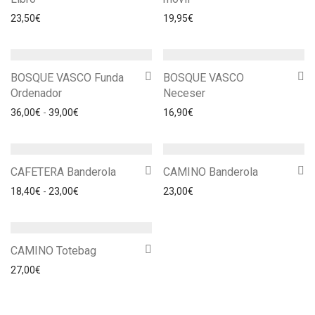
23,50
€
19,95
€
BOSQUE VASCO Funda
BOSQUE VASCO
Ordenador
Neceser
Rango de precios: desde 36,00€ hasta 39,00€
36,00
€
-
39,00
€
16,90
€
CAFETERA Banderola
CAMINO Banderola
Rango de precios: desde 18,40€ hasta 23,00€
18,40
€
-
23,00
€
23,00
€
CAMINO Totebag
27,00
€