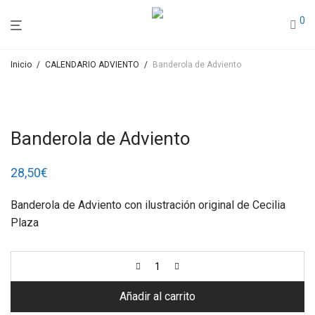
0
Inicio
/
CALENDARIO ADVIENTO
/
Banderola de Adviento
Banderola de Adviento
28,50
€
Banderola de Adviento con ilustración original de Cecilia
Plaza
Añadir al carrito