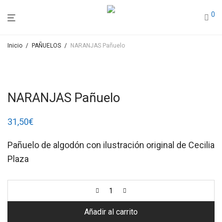
0
Inicio
/
PAÑUELOS
/
NARANJAS Pañuelo
NARANJAS Pañuelo
31,50
€
Pañuelo de algodón con ilustración original de Cecilia
Plaza
Añadir al carrito