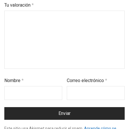
Tu valoración
*
Nombre
*
Correo electrónico
*
Este sitio usa Akismet para reducir el spam.
Aprende cómo se