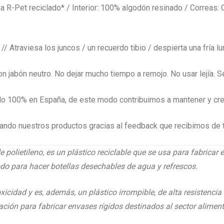
-Pet reciclado* / Interior: 100% algodón resinado / Correas: 
// Atraviesa los juncos / un recuerdo tibio / despierta una fría lu
 jabón neutro. No dejar mucho tiempo a remojo. No usar lejía. Sec
do 100% en España, de este modo contribuimos a mantener y crea
do nuestros productos gracias al feedback que recibimos de t
de polietileno, es un plástico reciclable que se usa para fabricar 
odo para hacer botellas desechables de agua y refrescos.
oxicidad y es, además, un plástico irrompible, de alta resistenci
bación para fabricar envases rígidos destinados al sector aliment