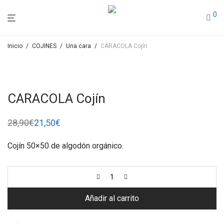
0
Inicio
/
COJINES
/
Una cara
/
CARACOLA Cojín
CARACOLA Cojín
28,90
€
21,50
€
El
El
precio
precio
original
actual
Cojín 50×50 de algodón orgánico.
era:
es:
28,90€.
21,50€.
Añadir al carrito