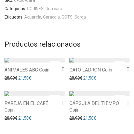
SKU:
CA50-Cara
Categorías:
COJINES
,
Una cara
Etiquetas:
Acuarela
,
Caracola
,
GOTS
,
Sarga
Productos relacionados
-
26
%
-
26
%
ANIMALES ABC Cojín
GATO LADRÓN Cojín
El precio original era: 28,90€.
El precio actual es: 21,50€.
El precio original era: 28,90
El precio actual es: 
28,90
€
21,50
€
28,90
€
21,50
€
-
26
%
-
26
%
PAREJA EN EL CAFÉ
CÁPSULA DEL TIEMPO
Cojín
Cojín
El precio original era: 28,90€.
El precio actual es: 21,50€.
El precio original era: 28,90
El precio actual es: 
28,90
€
21,50
€
28,90
€
21,50
€