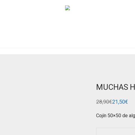
MUCHAS H
28,90
€
21,50
€
El
El
precio
precio
original
actual
Cojín 50×50 de al
era:
es:
28,90€.
21,50€.