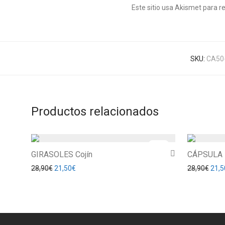
Este sitio usa Akismet para r
SKU:
CA50
Productos relacionados
-
26
%
GIRASOLES Cojín
CÁPSULA 
El precio original era: 28,90€.
El precio actual es: 21,50€.
El pr
28,90
€
21,50
€
28,90
€
21,5