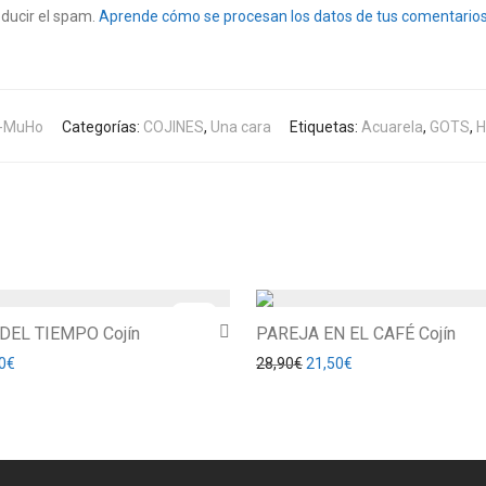
educir el spam.
Aprende cómo se procesan los datos de tus comentarios
-MuHo
Categorías:
COJINES
,
Una cara
Etiquetas:
Acuarela
,
GOTS
,
H
-
26
%
DEL TIEMPO Cojín
PAREJA EN EL CAFÉ Cojín
ecio original era: 28,90€.
El precio actual es: 21,50€.
El precio original era: 28,90
El precio actual es: 
0
€
28,90
€
21,50
€