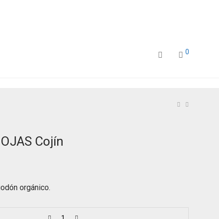
0
OJAS Cojín
godón orgánico.