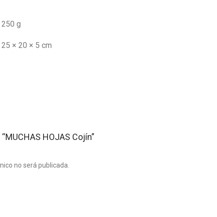
250 g
25 × 20 × 5 cm
rar “MUCHAS HOJAS Cojín”
ónico no será publicada.