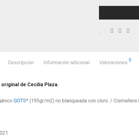
0
Descripción
Información adicional
Valoraciones
original de Cecilia Plaza.
gánico
GOTS
* (195gr/m2) no blanqueada con cloro. / Cremallera 
021