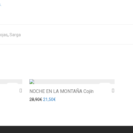
.
ojas
,
Sarga
-
26
%
-
26
%
NOCHE EN LA MONTAÑA Cojín
€.
21,50€.
El precio original era: 28,90€.
El precio actual es: 21,50€.
28,90
€
21,50
€