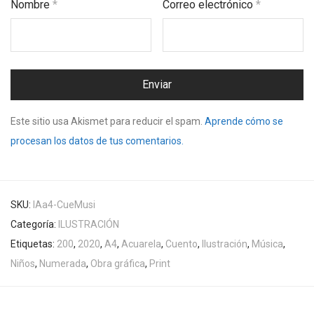
Nombre
*
Correo electrónico
*
Este sitio usa Akismet para reducir el spam.
Aprende cómo se
procesan los datos de tus comentarios.
SKU:
IAa4-CueMusi
Categoría:
ILUSTRACIÓN
Etiquetas:
200
,
2020
,
A4
,
Acuarela
,
Cuento
,
Ilustración
,
Música
,
Niños
,
Numerada
,
Obra gráfica
,
Print