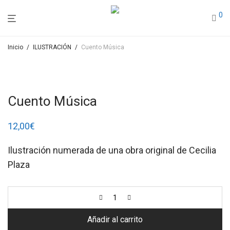
0
Inicio
/
ILUSTRACIÓN
/
Cuento Música
Cuento Música
12,00
€
Ilustración numerada de una obra original de Cecilia
Plaza
Añadir al carrito