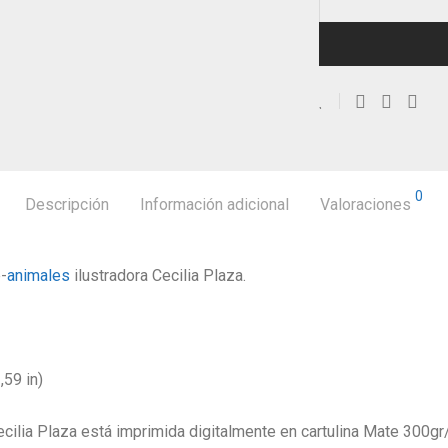
0
Descripción
Información adicional
Valoraciones
-
animales
ilustradora Cecilia Plaza.
59 in)
ecilia Plaza está imprimida digitalmente en cartulina Mate 300g