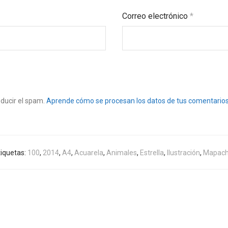
Correo electrónico
*
educir el spam.
Aprende cómo se procesan los datos de tus comentarios
tiquetas:
100
,
2014
,
A4
,
Acuarela
,
Animales
,
Estrella
,
Ilustración
,
Mapac