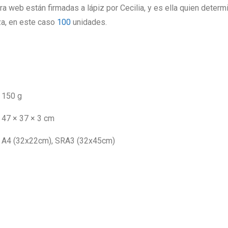
ra web están firmadas a lápiz por Cecilia, y es ella quien determi
za, en este caso
100
unidades.
150 g
47 × 37 × 3 cm
A4 (32x22cm), SRA3 (32x45cm)