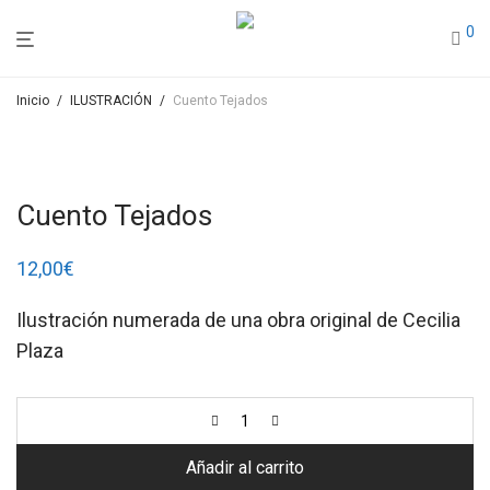
0
Inicio
/
ILUSTRACIÓN
/
Cuento Tejados
Cuento Tejados
12,00
€
Ilustración numerada de una obra original de Cecilia
Plaza
Añadir al carrito