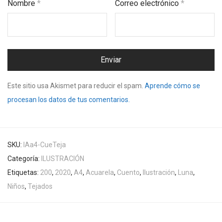
Nombre
*
Correo electrónico
*
Este sitio usa Akismet para reducir el spam.
Aprende cómo se
procesan los datos de tus comentarios.
SKU:
IAa4-CueTeja
Categoría:
ILUSTRACIÓN
Etiquetas:
200
,
2020
,
A4
,
Acuarela
,
Cuento
,
Ilustración
,
Luna
,
Niños
,
Tejados