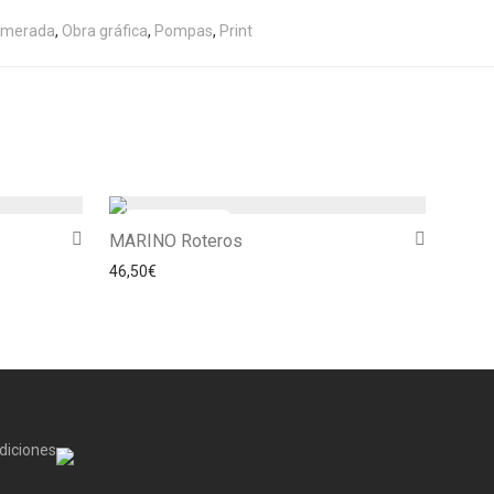
merada
,
Obra gráfica
,
Pompas
,
Print
MARINO Roteros
46,50
€
diciones