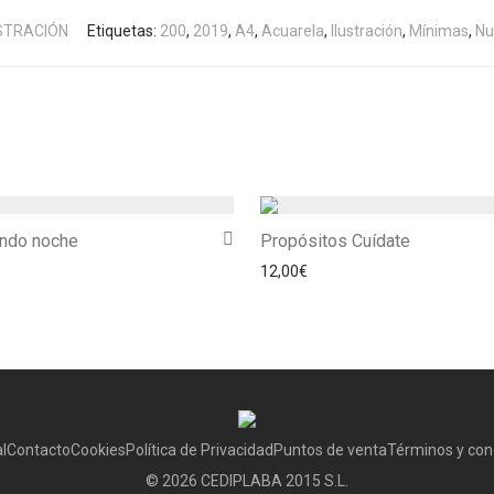
STRACIÓN
Etiquetas:
200
,
2019
,
A4
,
Acuarela
,
Ilustración
,
Mínimas
,
Nu
endo noche
Propósitos Cuídate
12,00
€
l
Contacto
Cookies
Política de Privacidad
Puntos de venta
Términos y con
©
2026
CEDIPLABA 2015 S.L.