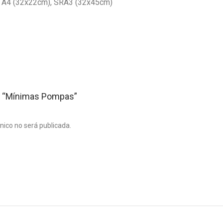
A4 (32x22cm), SRA3 (32x45cm)
ar “Mínimas Pompas”
ónico no será publicada.