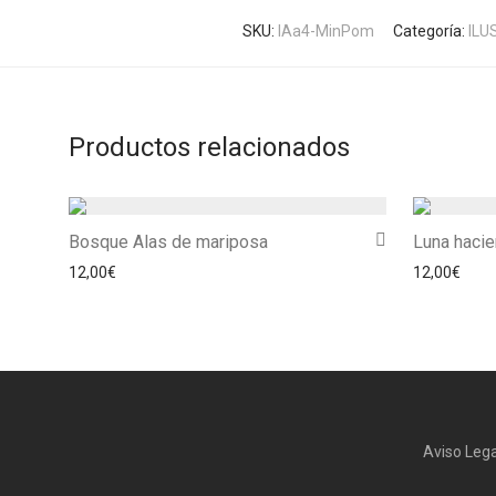
SKU:
IAa4-MinPom
Categoría:
ILU
Productos relacionados
Bosque Alas de mariposa
Luna haci
12,00
€
12,00
€
Aviso Lega