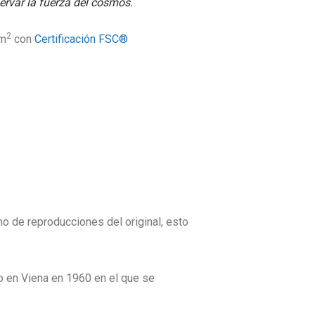
rvar la fuerza del cosmos.
2
/m
con
Certificación FSC®
mo de reproducciones del original, esto
o en Viena en 1960 en el que se