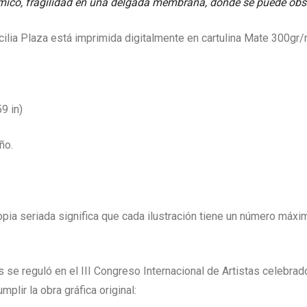
ico, fragilidad en una delgada membrana, donde se puede obse
lia Plaza está imprimida digitalmente en cartulina Mate 300gr
9 in)
ño.
copia seriada significa que cada ilustración tiene un número máxi
 se reguló en el III Congreso Internacional de Artistas celebrad
plir la obra gráfica original: