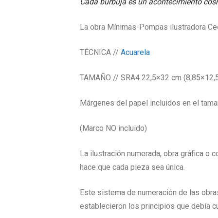
Cada burbuja es un acontecimiento cósm
La obra Mínimas-Pompas ilustradora Ceci
TÉCNICA //
Acuarela
TAMAÑO // SRA4 22,5×32 cm (8,85×12,5
Márgenes del papel incluidos en el tama
(Marco NO incluido)
La ilustración numerada, obra gráfica o 
hace que cada pieza sea única.
Este sistema de numeración de las obras
establecieron los principios que debía cum