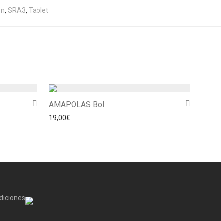
ón
,
SRA3
,
Tablet
AMAPOLAS Bol
19,00
€
diciones