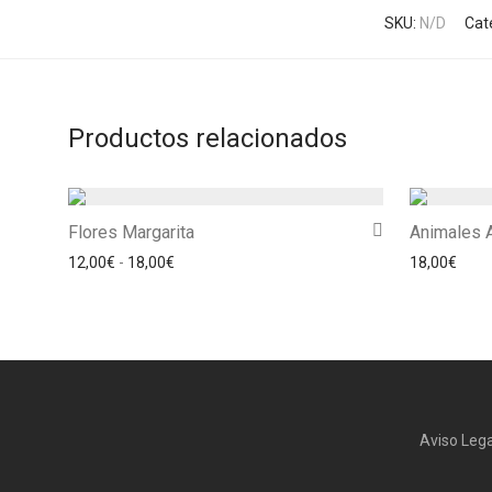
SKU:
N/D
Cat
Productos relacionados
Flores Margarita
Animales 
Rango de precios: desde 12,00€ hasta 18,00€
12,00
€
-
18,00
€
18,00
€
Aviso Lega