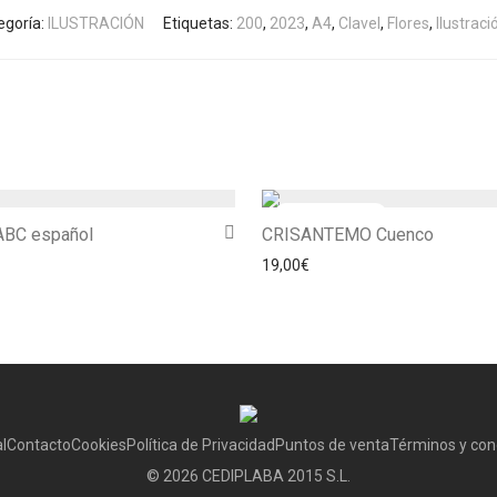
egoría:
ILUSTRACIÓN
Etiquetas:
200
,
2023
,
A4
,
Clavel
,
Flores
,
Ilustraci
ABC español
CRISANTEMO Cuenco
19,00
€
l
Contacto
Cookies
Política de Privacidad
Puntos de venta
Términos y con
©
2026
CEDIPLABA 2015 S.L.