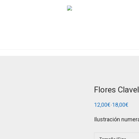
Flores Clavel
12,00
€
18,00
€
-
Rango
de
precios:
Ilustración numera
desde
12,00€
hasta
18,00€