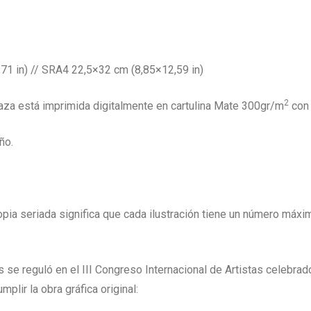
 in) // SRA4 22,5×32 cm (8,85×12,59 in)
2
Plaza está imprimida digitalmente en cartulina Mate 300gr/m
co
ño.
copia seriada significa que cada ilustración tiene un número máxi
 se reguló en el III Congreso Internacional de Artistas celebrad
plir la obra gráfica original: