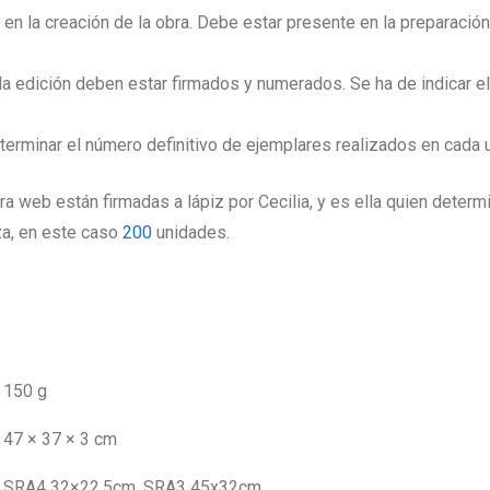
e en la creación de la obra. Debe estar presente en la preparaci
 edición deben estar firmados y numerados. Se ha de indicar el 
eterminar el número definitivo de ejemplares realizados en cada
ra web están firmadas a lápiz por Cecilia, y es ella quien determi
za, en este caso
200
unidades.
150 g
47 × 37 × 3 cm
SRA4 32×22,5cm, SRA3 45x32cm