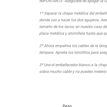
IMPORTANTE: Asegúrate de apagar la luz
1º Separar la chapa metálica del embell
donde vas a hacer los dos agujeros. Aseg
tamaño de los tacos, en nuestro caso de
placa metálica y atorníllala hasta que qu
2º Ahora empalma los cables de la lámpara
lámpara. Aprieta los tornillitos para ase
3º Une el embellecedor blanco a la chapa
sobra mucho cable y no puedes meterlo de
Peso