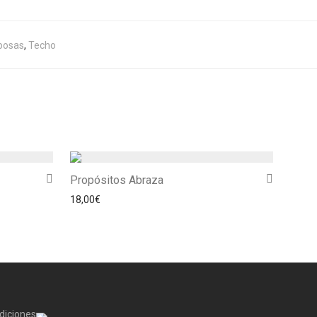
posas
,
Techo
Propósitos Abraza
18,00
€
diciones