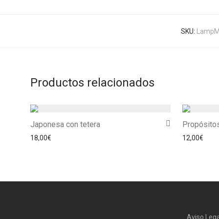
SKU:
LampM
Productos relacionados
Japonesa con tetera
Propósito
18,00
€
12,00
€
Aviso Lega