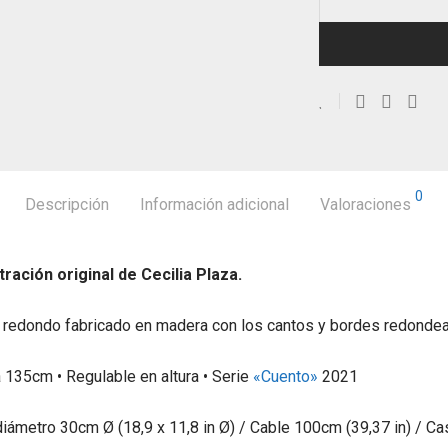
0
Descripción
Información adicional
Valoraciones
ación original de Cecilia Plaza.
 redondo fabricado en madera con los cantos y bordes redondead
 135cm • Regulable en altura • Serie
«Cuento»
2021
iámetro 30cm Ø (18,9 x 11,8 in Ø) / Cable 100cm (39,37 in) / Ca