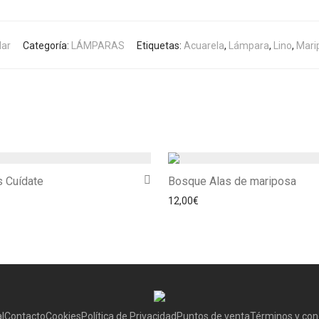
ar
Categoría:
LÁMPARAS
Etiquetas:
Acuarela
,
Lámpara
,
Lino
,
Mari
s Cuídate
Bosque Alas de mariposa
12,00
€
l
Contacto
Cookies
Política de Privacidad
Puntos de venta
Términos y con