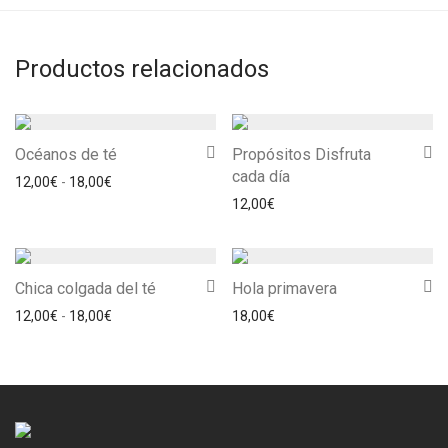
Productos relacionados
Océanos de té
Propósitos Disfruta
cada día
Rango de precios: desde 12,00€ hasta 18,00€
12,00
€
-
18,00
€
12,00
€
Chica colgada del té
Hola primavera
Rango de precios: desde 12,00€ hasta 18,00€
12,00
€
-
18,00
€
18,00
€