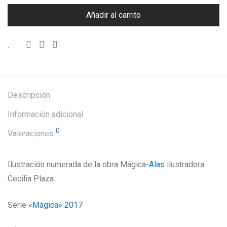
Añadir al carrito
Descripción
Información adicional
0
Valoraciones
Ilustración numerada de la obra Mágica-
Alas
ilustradora
Cecilia Plaza.
Serie
«Mágica»
2017