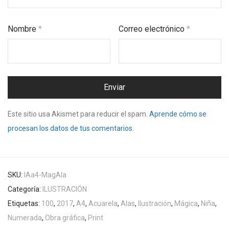
Nombre
*
Correo electrónico
*
Este sitio usa Akismet para reducir el spam.
Aprende cómo se
procesan los datos de tus comentarios.
SKU:
IAa4-MagAla
Categoría:
ILUSTRACIÓN
Etiquetas:
100
,
2017
,
A4
,
Acuarela
,
Alas
,
Ilustración
,
Mágica
,
Niña
,
Numerada
,
Obra gráfica
,
Print