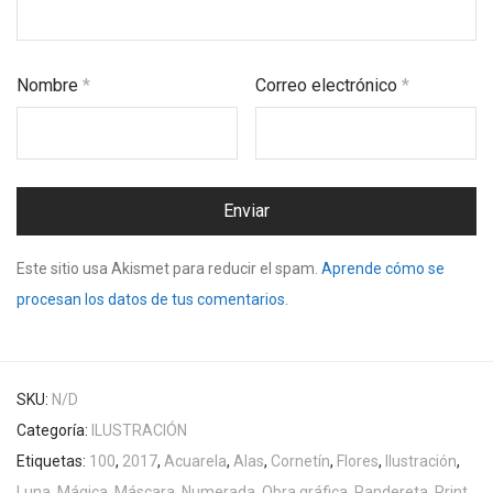
Nombre
*
Correo electrónico
*
Este sitio usa Akismet para reducir el spam.
Aprende cómo se
procesan los datos de tus comentarios.
SKU:
N/D
Categoría:
ILUSTRACIÓN
Etiquetas:
100
,
2017
,
Acuarela
,
Alas
,
Cornetín
,
Flores
,
Ilustración
,
Luna
,
Mágica
,
Máscara
,
Numerada
,
Obra gráfica
,
Pandereta
,
Print