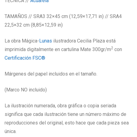
TÉCNICA //
Acuarela
TAMAÑOS // SRA3 32×45 cm (12,59×17,71 in) // SRA4
22,5×32 cm (8,85×12,59 in)
La obra Mágica-
Lunas
ilustradora Cecilia Plaza está
2
imprimida digitalmente en cartulina Mate 300gr/m
con
Certificación FSC®
Márgenes del papel incluidos en el tamaño.
(Marco NO incluido)
La ilustración numerada, obra gráfica o copia seriada
significa que cada ilustración tiene un número máximo de
reproducciones del original, esto hace que cada pieza sea
única.