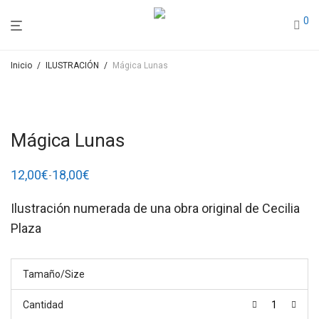
0
Inicio
/
ILUSTRACIÓN
/
Mágica Lunas
Mágica Lunas
12,00
€
18,00
€
-
Rango
de
precios:
Ilustración numerada de una obra original de Cecilia
desde
12,00€
Plaza
hasta
18,00€
Tamaño/Size
Cantidad