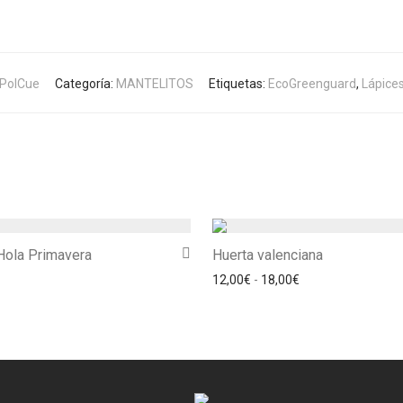
PolCue
Categoría:
MANTELITOS
Etiquetas:
EcoGreenguard
,
Lápice
Hola Primavera
Huerta valenciana
Rango de precios:
12,00
€
-
18,00
€