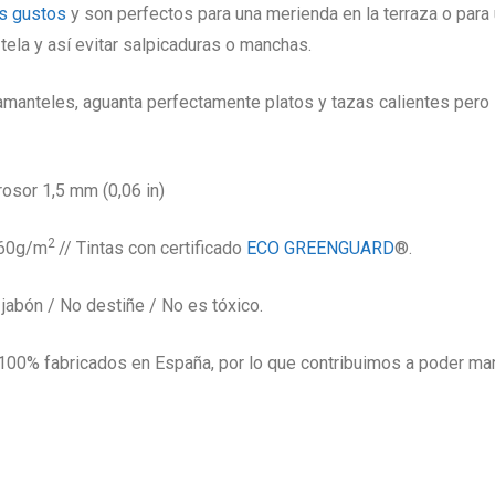
os gustos
y son perfectos para una merienda en la terraza o para 
ela y así evitar salpicaduras o manchas.
manteles, aguanta perfectamente platos y tazas calientes pero s
rosor 1,5 mm (0,06 in)
2
560g/m
// Tintas con certificado
ECO GREENGUARD
®.
jabón / No destiñe / No es tóxico.
00% fabricados en España, por lo que contribuimos a poder mant