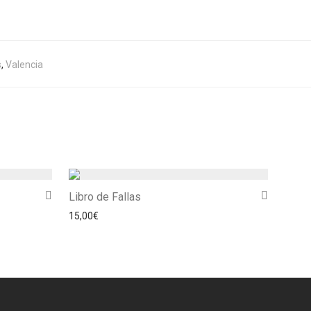
s
,
Valencia
Libro de Fallas
 desde 12,00€ hasta 18,00€
15,00
€