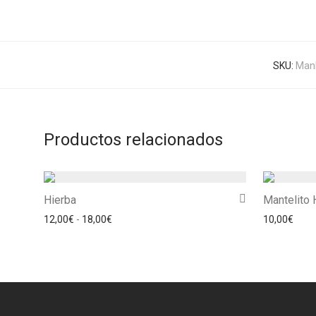
SKU:
Man
Productos relacionados
Hierba
Mantelito 
Rango de precios: desde 12,00€ hasta 18,00€
12,00
€
-
18,00
€
10,00
€