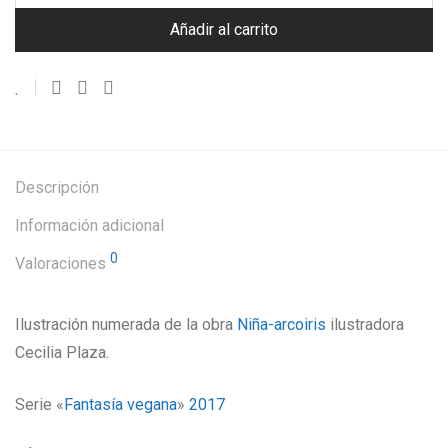
Añadir al carrito
Descripción
Información adicional
0
Valoraciones
Ilustración numerada de la obra
Niña-arcoiris
ilustradora
Cecilia Plaza.
Serie «
Fantasía vegana
»
2017