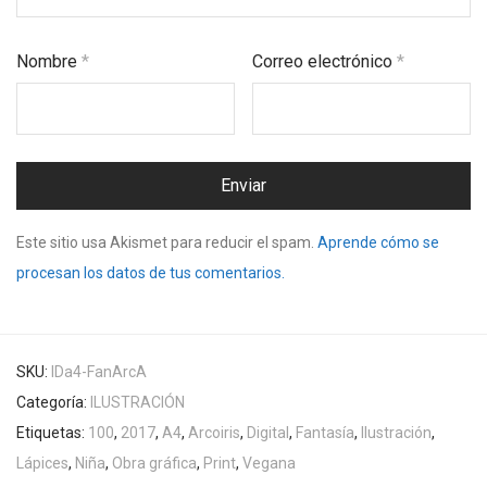
Nombre
*
Correo electrónico
*
Este sitio usa Akismet para reducir el spam.
Aprende cómo se
procesan los datos de tus comentarios.
SKU:
IDa4-FanArcA
Categoría:
ILUSTRACIÓN
Etiquetas:
100
,
2017
,
A4
,
Arcoiris
,
Digital
,
Fantasía
,
Ilustración
,
Lápices
,
Niña
,
Obra gráfica
,
Print
,
Vegana