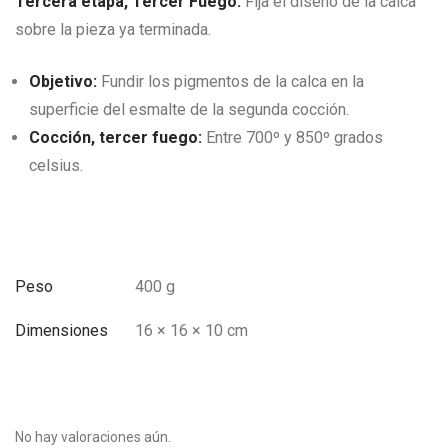
Tercera etapa, Tercer Fuego:
Fija el diseño de la calca
sobre la pieza ya terminada.
Objetivo:
Fundir los pigmentos de la calca en la
superficie del esmalte de la segunda cocción.
Cocción, tercer fuego:
Entre 700º y 850º grados
celsius.
Peso
400 g
Dimensiones
16 × 16 × 10 cm
No hay valoraciones aún.