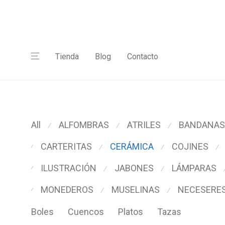
Tienda
Blog
Contacto
All
ALFOMBRAS
ATRILES
BANDANAS
⁄
⁄
⁄
CARTERITAS
CERÁMICA
COJINES
⁄
⁄
⁄
⁄
ILUSTRACIÓN
JABONES
LÁMPARAS
⁄
⁄
⁄
MONEDEROS
MUSELINAS
NECESERE
⁄
⁄
⁄
Boles
Cuencos
Platos
Tazas