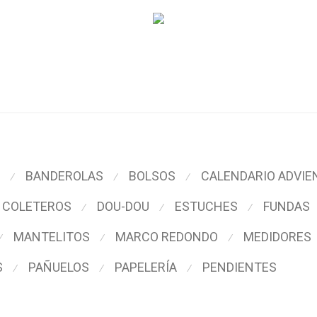
BANDEROLAS
BOLSOS
CALENDARIO ADVIE
⁄
⁄
⁄
COLETEROS
DOU-DOU
ESTUCHES
FUNDAS
⁄
⁄
⁄
MANTELITOS
MARCO REDONDO
MEDIDORES
⁄
⁄
⁄
S
PAÑUELOS
PAPELERÍA
PENDIENTES
⁄
⁄
⁄