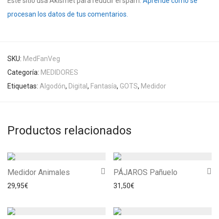
Este sitio usa Akismet para reducir el spam.
Aprende cómo se
procesan los datos de tus comentarios.
SKU:
MedFanVeg
Categoría:
MEDIDORES
Etiquetas:
Algodón
,
Digital
,
Fantasía
,
GOTS
,
Medidor
Productos relacionados
Medidor Animales
PÁJAROS Pañuelo
29,95
€
31,50
€