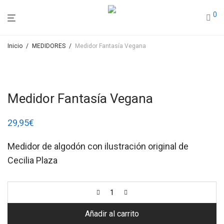
0
Inicio
/
MEDIDORES
/
Medidor Fantasía Vegana
Medidor Fantasía Vegana
29,95
€
Medidor de algodón con ilustración original de
Cecilia Plaza
Añadir al carrito