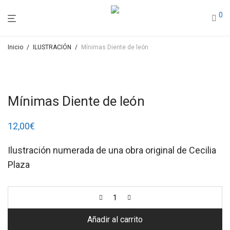
0
Inicio
/
ILUSTRACIÓN
/
Mínimas Diente de león
Mínimas Diente de león
12,00
€
Ilustración numerada de una obra original de Cecilia
Plaza
Añadir al carrito