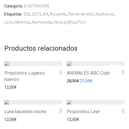
Categoría:
ILUSTRACIÓN
Etiquetas:
200
,
2019
,
A4
,
Acuarela
,
Diente de león
,
Ilustración
,
León
,
Mínimas
,
Numerada
,
Obra gráfica
,
Print
Productos relacionados
-
26
%
Propósitos Lugares
ANIMALES ABC Cojín
nuevos
El precio original era: 28,90
El precio actual es: 
28,90
€
21,50
€
12,00
€
Luna haciendo noche
Propósitos Leer
12,00
€
12,00
€