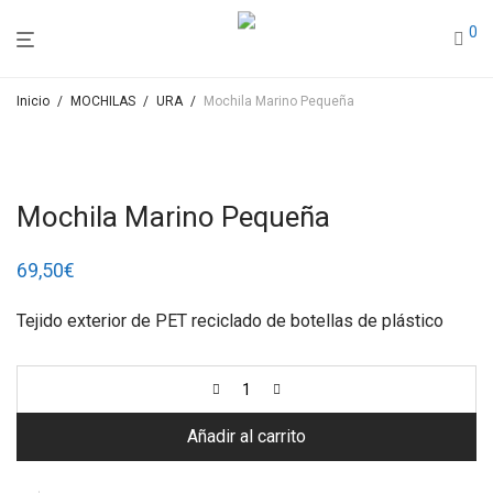
0
Inicio
/
MOCHILAS
/
URA
/
Mochila Marino Pequeña
Mochila Marino Pequeña
69,50
€
Tejido exterior de PET reciclado de botellas de plástico
Añadir al carrito