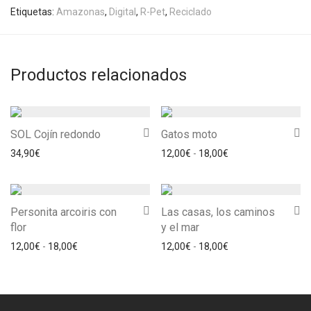
Etiquetas:
Amazonas
,
Digital
,
R-Pet
,
Reciclado
Productos relacionados
SOL Cojín redondo
Gatos moto
Rango de precios: 
34,90
€
12,00
€
-
18,00
€
Personita arcoiris con
Las casas, los caminos
flor
y el mar
Rango de precios: desde 12,00€ hasta 18,00€
Rango de precios: 
12,00
€
-
18,00
€
12,00
€
-
18,00
€