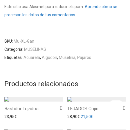
Este sitio usa Akismet para reducir el spam.
Aprende cómo se
procesan los datos de tus comentarios.
SKU:
Mu-XL-Gan
Categoría:
MUSELINAS
Etiquetas:
Acuarela
,
Algodón
,
Muselina
,
Pájaros
Productos relacionados
-
26
%
Bastidor Tejados
TEJADOS Cojín
El precio original era: 28,90
El precio actual es: 
23,95
€
28,90
€
21,50
€