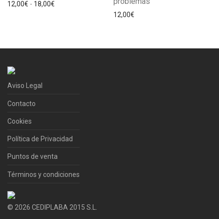
problemas
Rango de precios: desde 12,00€ hasta 18,00€
12,00
€
-
18,00
€
12,00
€
Aviso Legal
Contacto
Cookies
Política de Privacidad
Puntos de venta
Términos y condiciones
©
2026
CEDIPLABA 2015 S.L.