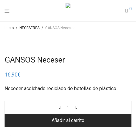
0
Inicio
/
NECESERES
/
GANSOS Neceser
GANSOS Neceser
16,90
€
Neceser acolchado reciclado de botellas de plástico.
Añadir al carrito