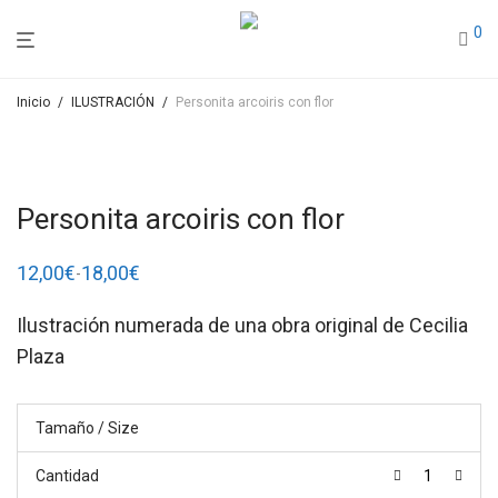
0
Inicio
/
ILUSTRACIÓN
/
Personita arcoiris con flor
Personita arcoiris con flor
12,00
€
18,00
€
-
Rango
de
precios:
Ilustración numerada de una obra original de Cecilia
desde
12,00€
Plaza
hasta
18,00€
Tamaño / Size
Cantidad