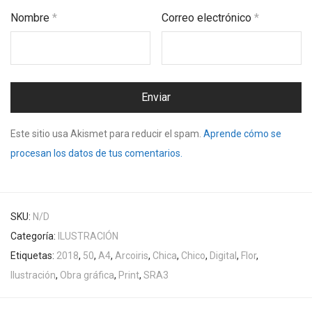
Nombre
*
Correo electrónico
*
Este sitio usa Akismet para reducir el spam.
Aprende cómo se
procesan los datos de tus comentarios.
SKU:
N/D
Categoría:
ILUSTRACIÓN
Etiquetas:
2018
,
50
,
A4
,
Arcoiris
,
Chica
,
Chico
,
Digital
,
Flor
,
Ilustración
,
Obra gráfica
,
Print
,
SRA3