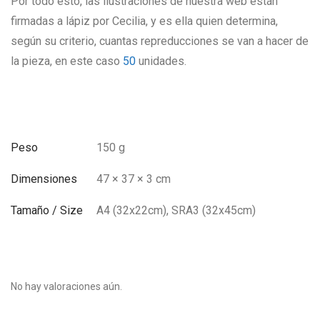
Por todo esto, las ilustraciones de nuestra web están
firmadas a lápiz por Cecilia, y es ella quien determina,
según su criterio, cuantas repreducciones se van a hacer de
la pieza, en este caso
50
unidades.
Peso
150 g
Dimensiones
47 × 37 × 3 cm
Tamaño / Size
A4 (32x22cm), SRA3 (32x45cm)
No hay valoraciones aún.