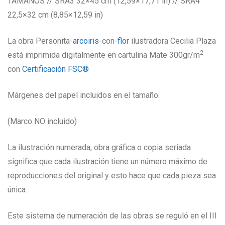
TAMAÑOS // SRA3 32×45 cm (12,59×17,71 in) // SRA4
22,5×32 cm (8,85×12,59 in)
La obra Personita-
arcoiris
-con-
flor
ilustradora Cecilia Plaza
2
está imprimida digitalmente en cartulina Mate 300gr/m
con
Certificación FSC®
Márgenes del papel incluidos en el tamaño.
(Marco NO incluido)
La ilustración numerada, obra gráfica o copia seriada
significa que cada ilustración tiene un número máximo de
reproducciones del original y esto hace que cada pieza sea
única.
Este sistema de numeración de las obras se reguló en el III