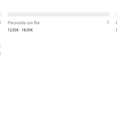
Personita con flor
Rango de precios: desde 12,00€ hasta 18,00€
12,00
€
-
18,00
€