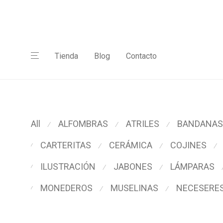
Tienda
Blog
Contacto
All
ALFOMBRAS
ATRILES
BANDANAS
⁄
⁄
⁄
CARTERITAS
CERÁMICA
COJINES
⁄
⁄
⁄
⁄
ILUSTRACIÓN
JABONES
LÁMPARAS
⁄
⁄
⁄
MONEDEROS
MUSELINAS
NECESERE
⁄
⁄
⁄