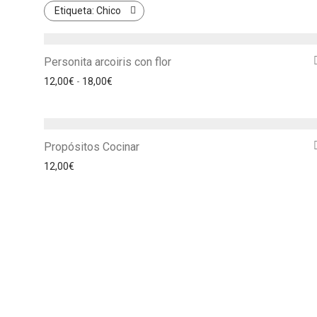
Etiqueta:
Chico
Personita arcoiris con flor
Rango de precios: desde 12,00€ hasta 18,00€
12,00
€
-
18,00
€
Propósitos Cocinar
12,00
€