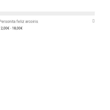
Personita feliz arcoiris
Rango de precios: desde 12,00€ hasta 18,00€
12,00
€
-
18,00
€