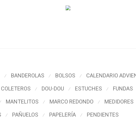
BANDEROLAS
BOLSOS
CALENDARIO ADVIE
⁄
⁄
⁄
COLETEROS
DOU-DOU
ESTUCHES
FUNDAS
⁄
⁄
⁄
MANTELITOS
MARCO REDONDO
MEDIDORES
⁄
⁄
⁄
S
PAÑUELOS
PAPELERÍA
PENDIENTES
⁄
⁄
⁄