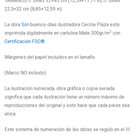
TAMAÑOS // SRA3 32×45 cm (12,59×17,71 in) // SRA4
22,5×32 cm (8,85×12,59 in)
La obra
Sol
-buenos-días ilustradora Cecilia Plaza está
2
imprimida digitalmente en cartulina Mate 300gr/m
con
Certificación FSC®
Márgenes del papel incluidos en el tamaño.
(Marco NO incluido)
La ilustración numerada, obra gráfica o copia seriada
significa que cada ilustración tiene un número máximo de
reproducciones del original y esto hace que cada pieza sea
única.
Este sistema de numeración de las obras se reguló en el III