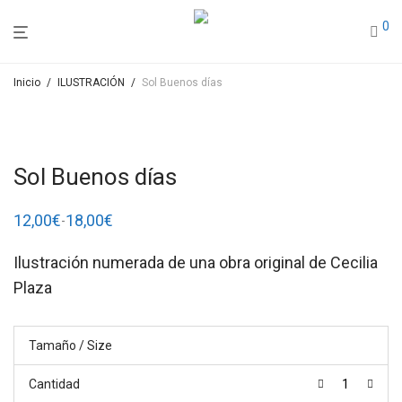
0
Inicio
/
ILUSTRACIÓN
/
Sol Buenos días
Sol Buenos días
12,00
€
18,00
€
-
Rango
de
precios:
Ilustración numerada de una obra original de Cecilia
desde
12,00€
Plaza
hasta
18,00€
Tamaño / Size
Cantidad