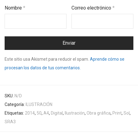
Nombre
*
Correo electrónico
*
Este sitio usa Akismet para reducir el spam.
Aprende cómo se
procesan los datos de tus comentarios.
SKU:
N/D
Categoría:
ILUSTRACIÓN
Etiquetas:
2014
,
50
,
A4
,
Digital
,
Ilustración
,
Obra gráfica
,
Print
,
Sol
,
SRA3