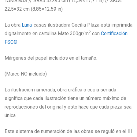
TAMAÑOS // SRA3 32×45 cm (12,59×17,71 in) // SRA4
22,5×32 cm (8,85×12,59 in)
La obra
Luna
-casas ilustradora Cecilia Plaza está imprimida
2
digitalmente en cartulina Mate 300gr/m
con
Certificación
FSC®
Márgenes del papel incluidos en el tamaño.
(Marco NO incluido)
La ilustración numerada, obra gráfica o copia seriada
significa que cada ilustración tiene un número máximo de
reproducciones del original y esto hace que cada pieza sea
única.
Este sistema de numeración de las obras se reguló en el III