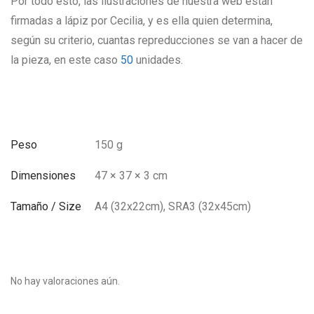
Por todo esto, las ilustraciones de nuestra web están
firmadas a lápiz por Cecilia, y es ella quien determina,
según su criterio, cuantas repreducciones se van a hacer de
la pieza, en este caso
50
unidades.
Peso
150 g
Dimensiones
47 × 37 × 3 cm
Tamaño / Size
A4 (32x22cm), SRA3 (32x45cm)
No hay valoraciones aún.