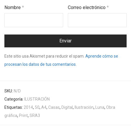
Nombre
*
Correo electrónico
*
Este sitio usa Akismet para reducir el spam.
Aprende cómo se
procesan los datos de tus comentarios.
SKU:
N/D
Categoría:
ILUSTRACIÓN
Etiquetas:
2014
,
50
,
A4
,
Casas
,
Digital
,
Ilustración
,
Luna
,
Obra
gráfica
,
Print
,
SRA3