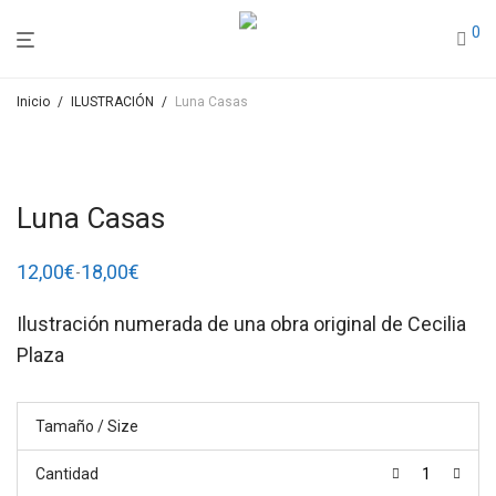
0
Inicio
/
ILUSTRACIÓN
/
Luna Casas
Luna Casas
12,00
€
18,00
€
-
Rango
de
precios:
Ilustración numerada de una obra original de Cecilia
desde
12,00€
Plaza
hasta
18,00€
Tamaño / Size
Cantidad