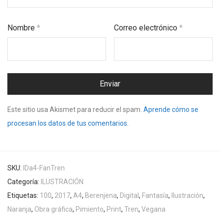
Nombre
*
Correo electrónico
*
Este sitio usa Akismet para reducir el spam.
Aprende cómo se
procesan los datos de tus comentarios.
SKU:
IDa4-FanTren
Categoría:
ILUSTRACIÓN
Etiquetas:
100
,
2017
,
A4
,
Berenjena
,
Digital
,
Fantasía
,
Ilustración
,
Naranja
,
Obra gráfica
,
Pimiento
,
Print
,
Tren
,
Vegana