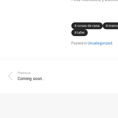
cosas de casa
mario
taller
Posted in
Uncategorized
.
Previous
Coming soon…