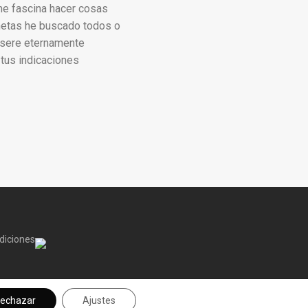
me fascina hacer cosas
netas he buscado todos o
?sere eternamente
tus indicaciones
diciones
echazar
Ajustes