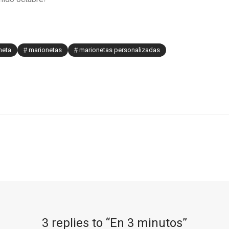
neta
marionetas
marionetas personalizadas
3 replies to “
En 3 minutos
”