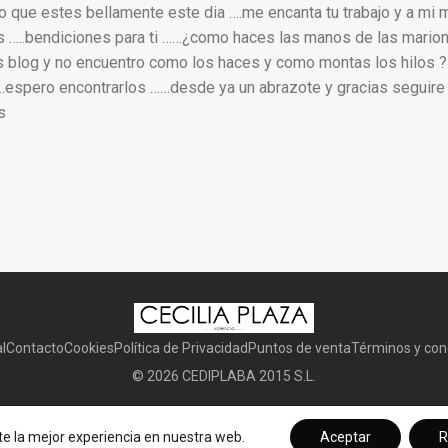
 que estes bellamente este dia ….me encanta tu trabajo y a mi 
 …..bendiciones para ti ……¿como haces las manos de las mario
s blog y no encuentro como los haces y como montas los hilos 
espero encontrarlos ……desde ya un abrazote y gracias seguire 
s
l
Contacto
Cookies
Política de Privacidad
Puntos de venta
Términos y con
©
2026
CEDIPLABA 2015 S.L.
te la mejor experiencia en nuestra web.
Aceptar
R