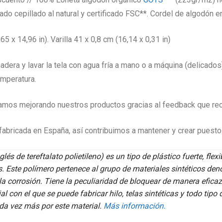
o cepillado al natural y certificado FSC**. Cordel de algodón e
x 14,96 in). Varilla 41 x 0,8 cm (16,14 x 0,31 in)
madera y lavar la tela con agua fría a mano o a máquina (delicado
temperatura.
mos mejorando nuestros productos gracias al feedback que rec
abricada en España, así contribuimos a mantener y crear puestos
lés de tereftalato polietileno) es un tipo de plástico fuerte, fle
os. Este polímero pertenece al grupo de materiales sintéticos den
 la corrosión. Tiene la peculiaridad de bloquear de manera efic
 con el que se puede fabricar hilo, telas sintéticas y todo tipo 
ada vez más por este material.
Más información.