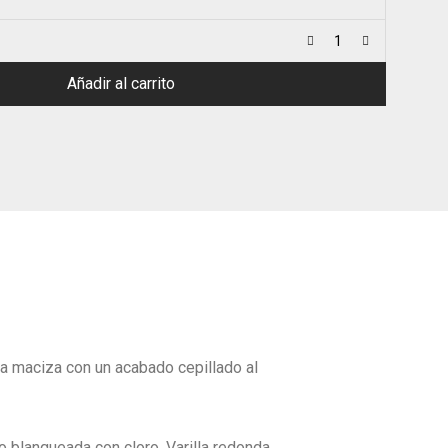
Añadir al carrito
a maciza con un acabado cepillado al
o blanqueada con cloro. Varilla redonda