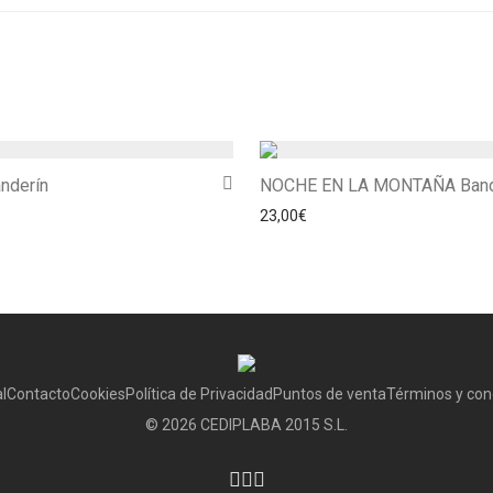
nderín
NOCHE EN LA MONTAÑA Band
23,00
€
l
Contacto
Cookies
Política de Privacidad
Puntos de venta
Términos y con
©
2026
CEDIPLABA 2015 S.L.