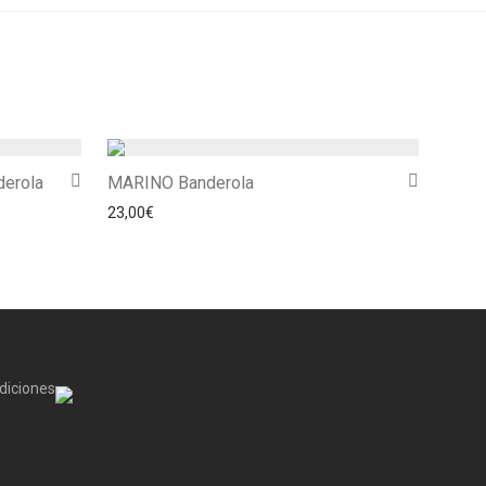
erola
MARINO Banderola
23,00
€
diciones