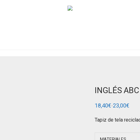
INGLÉS ABC
18,40
€
23,00
€
-
Rango
de
precios:
Tapiz de tela recicla
desde
18,40€
hasta
23,00€
MATERIALES