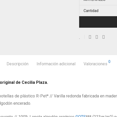
Cantidad
0
Descripción
Información adicional
Valoraciones
riginal de Cecilia Plaza.
tellas de plástico R-Pet* // Varilla redonda fabricada en mader
 algodón encerado.
ento // 100% Loneta algodón orgánico
GOTS
*** (223gr/m2) n