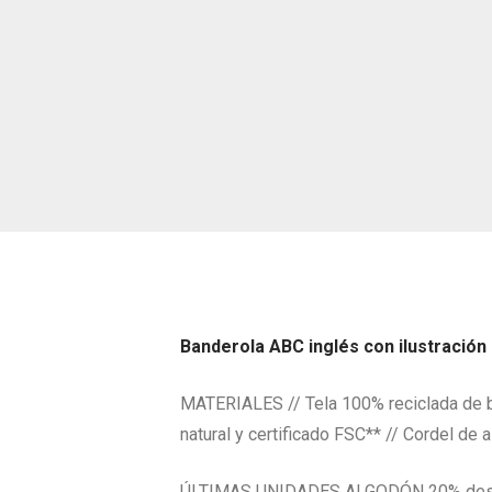
Banderola ABC inglés con ilustración o
MATERIALES // Tela 100% reciclada de bo
natural y certificado FSC** // Cordel de
ÚLTIMAS UNIDADES ALGODÓN 20% descu