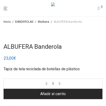
0
Inicio
/
BANDEROLAS
/
Mediana
/
ALBUFERA Banderola
ALBUFERA Banderola
23,00
€
Tapiz de tela reciclada de botellas de plástico
Añadir al carrito