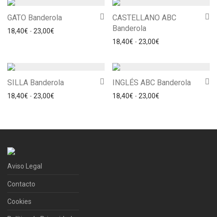
GATO Banderola
CASTELLANO ABC
Banderola
Rango de precios: desde 18,40€ hasta 23,00€
18,40
€
-
23,00
€
Rango de precios: 
18,40
€
-
23,00
€
SILLA Banderola
INGLÉS ABC Banderola
Rango de precios: desde 18,40€ hasta 23,00€
Rango de precios: 
18,40
€
-
23,00
€
18,40
€
-
23,00
€
Aviso Legal
Contacto
Cookies