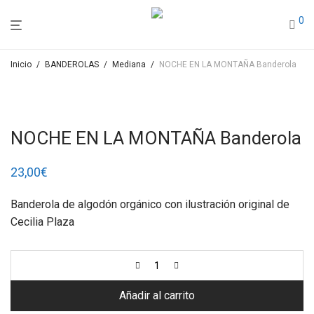
0
Inicio
/
BANDEROLAS
/
Mediana
/
NOCHE EN LA MONTAÑA Banderola
NOCHE EN LA MONTAÑA Banderola
23,00
€
Banderola de algodón orgánico con ilustración original de
Cecilia Plaza
Añadir al carrito