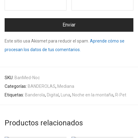
Este sitio usa Akismet para reducir el spam.
Aprende cómo se
procesan los datos de tus comentarios.
SKU:
BanMed-Noc
Categorías:
BANDEROLAS
,
Mediana
Etiquetas:
Banderola
,
Digital
,
Luna
,
Noche en la montaña
,
R-Pet
Productos relacionados