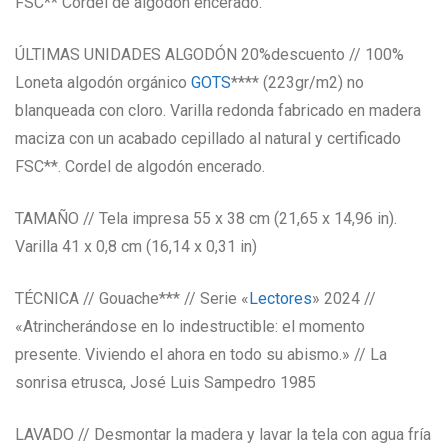
FSC** Cordel de algodón encerado.
ÚLTIMAS UNIDADES ALGODÓN 20%descuento // 100%
Loneta algodón orgánico
GOTS
**** (223gr/m2) no
blanqueada con cloro. Varilla redonda fabricado en madera
maciza con un acabado cepillado al natural y certificado
FSC**. Cordel de algodón encerado.
TAMAÑO // Tela impresa 55 x 38 cm (21,65 x 14,96 in).
Varilla 41 x 0,8 cm (16,14 x 0,31 in)
TÉCNICA // Gouache*** // Serie «
Lectores
» 2024 //
«Atrincherándose en lo indestructible: el momento
presente. Viviendo el ahora en todo su abismo.» // La
sonrisa etrusca, José Luis Sampedro 1985
LAVADO // Desmontar la madera y lavar la tela con agua fría