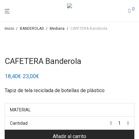
0
Inicio
/
BANDEROLAS
/
Mediana
/
CAFETERA Banderola
CAFETERA Banderola
18,40
€
23,00
€
-
Rango
de
precios:
Tapiz de tela reciclada de botellas de plástico
desde
18,40€
hasta
23,00€
MATERIAL
Cantidad
Añadir al carrito