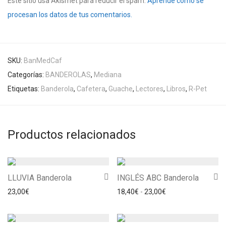
Este sitio usa Akismet para reducir el spam.
Aprende cómo se
procesan los datos de tus comentarios.
SKU:
BanMedCaf
Categorías:
BANDEROLAS
,
Mediana
Etiquetas:
Banderola
,
Cafetera
,
Guache
,
Lectores
,
Libros
,
R-Pet
Productos relacionados
LLUVIA Banderola
INGLÉS ABC Banderola
Rango de precios: 
23,00
€
18,40
€
-
23,00
€